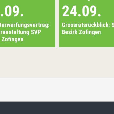
.09.
24.09.
terwerfungsvertrag:
Grossratsrückblick: 
eranstaltung SVP
Bezirk Zofingen
k Zofingen