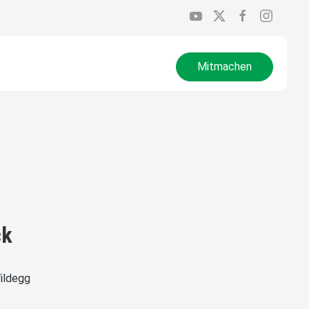
Mitmachen
ck
ildegg