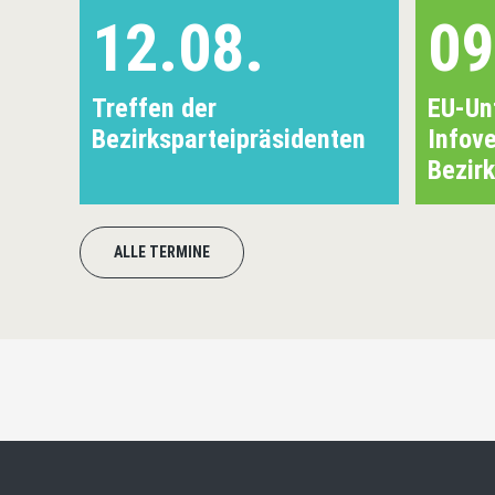
12.08.
09
Treffen der
EU-Un
Bezirksparteipräsidenten
Infov
Bezir
ALLE TERMINE